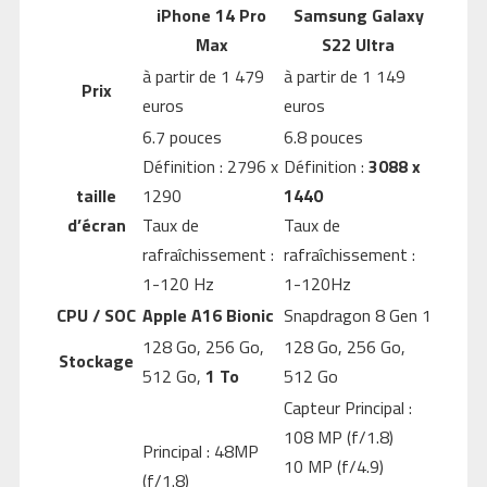
iPhone 14 Pro
Samsung Galaxy
Max
S22 Ultra
à partir de 1 479
à partir de 1 149
Prix
euros
euros
6.7 pouces
6.8 pouces
Définition : 2796 x
Définition :
3088 x
taille
1290
1440
d’écran
Taux de
Taux de
rafraîchissement :
rafraîchissement :
1-120 Hz
1-120Hz
CPU / SOC
Apple A16 Bionic
Snapdragon 8 Gen 1
128 Go, 256 Go,
128 Go, 256 Go,
Stockage
512 Go,
1 To
512 Go
Capteur Principal :
108 MP (f/1.8)
Principal : 48MP
10 MP (f/4.9)
(f/1.8)