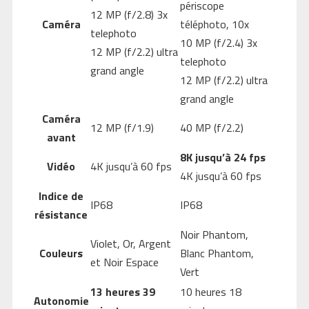
périscope
12 MP (f/2.8) 3x
Caméra
téléphoto, 10x
telephoto
10 MP (f/2.4) 3x
12 MP (f/2.2) ultra
telephoto
grand angle
12 MP (f/2.2) ultra
grand angle
Caméra
12 MP (f/1.9)
40 MP (f/2.2)
avant
8K jusqu’à 24 fps
Vidéo
4K jusqu’à 60 fps
4K jusqu’à 60 fps
Indice de
IP68
IP68
résistance
Noir Phantom,
Violet, Or, Argent
Couleurs
Blanc Phantom,
et Noir Espace
Vert
13 heures 39
10 heures 18
Autonomie