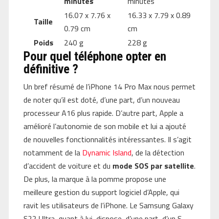
minutes
minutes
16.07 x 7.76 x
16.33 x 7.79 x 0.89
Taille
0.79 cm
cm
Poids
240 g
228 g
Pour quel téléphone opter en
définitive ?
Un bref résumé de l’iPhone 14 Pro Max nous permet
de noter qu’il est doté, d’une part, d’un nouveau
processeur A16 plus rapide. D’autre part, Apple a
amélioré l’autonomie de son mobile et lui a ajouté
de nouvelles fonctionnalités intéressantes. Il s’agit
notamment de la
Dynamic Island
, de la détection
d’accident de voiture et du
mode SOS par satellite
.
De plus, la marque à la pomme propose une
meilleure gestion du support logiciel d’Apple, qui
ravit les utilisateurs de l’iPhone. Le Samsung Galaxy
S22 Ultra, quant à lui, dispose, d’une part, d’un S-