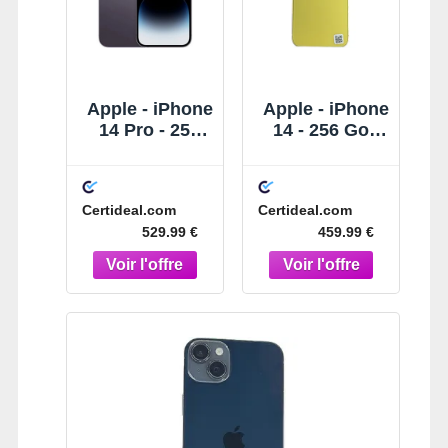
Apple - iPhone
Apple - iPhone
14 Pro - 256
14 - 256 Go -
Go -
Reconditionné
Reconditionné
- Premium -
- Correct -
Jaune
Certideal.com
Certideal.com
Violet intense
529.99 €
459.99 €