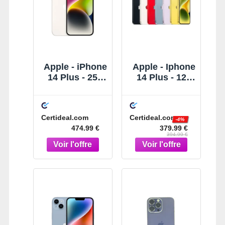
Apple - iPhone
Apple - Iphone
14 Plus - 256
14 Plus - 128
Go -
Go -
Reconditionné
Reconditionné
- Correct -
- Correct -
Certideal.com
Certideal.com
Lumière
Couleur
-4%
474.99 €
379.99 €
Stellaire
Surprise
394.99 €