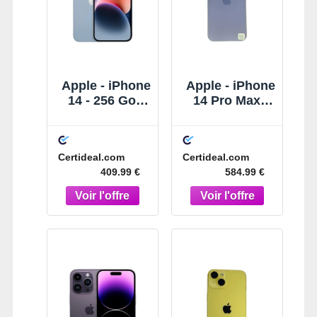
Apple - iPhone
Apple - iPhone
14 - 256 Go -
14 Pro Max -
Reconditionné
128 Go -
- Parfait état -
Reconditionné
Bleu
- Parfait état -
Certideal.com
Certideal.com
Violet intense
409.99 €
584.99 €