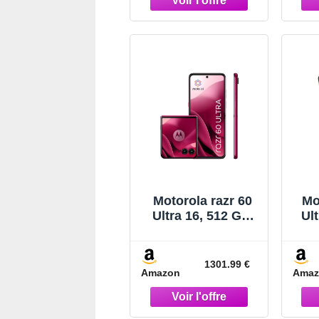
Scarab(Vert
foncé), Coque de
(B
Protection et câble
Pro
USB C Inclus
Motorola razr 60
Mo
Ultra 16, 512 Go,
Ul
Smartphone
éc
debloqué, écran
cap
4", Appareil Photo
I
1301.99 €
Amazon
Amaz
50 MP avec IA,
l
Batterie 4700 mAh,
Pink Cabaret