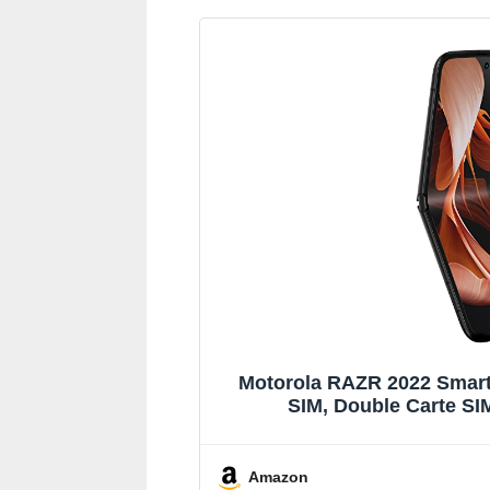
(Rose), Coque de
Protection et câble
USB C Inclus
Motorola RAZR 2022 Smar
SIM, Double Carte SI
Amazon