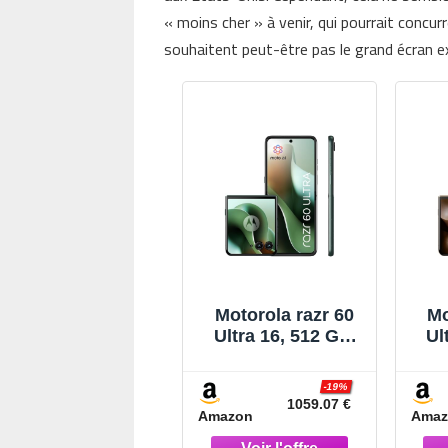
« moins cher » à venir, qui pourrait concur
souhaitent peut-être pas le grand écran e
Motorola razr 60
Mo
Ultra 16, 512 Go,
Ul
Smartphone
debloqué, écran
de
-19%
4", Appareil Photo
4",
1059.07 €
Amazon
Amaz
50 MP avec IA,
5
Batterie 4700 mAh,
Bat