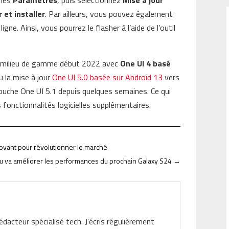
 les
Paramètres
, puis sélectionnez
Mise à jour
 et installer
. Par ailleurs, vous pouvez également
gne. Ainsi, vous pourrez le flasher à l’aide de l’outil
de milieu de gamme début 2022 avec
One UI 4 basé
u la mise à jour
One UI 5.0 basée sur Android 13
vers
urcouche One UI 5.1 depuis quelques semaines. Ce qui
 fonctionnalités logicielles supplémentaires.
ovant pour révolutionner le marché
au va améliorer les performances du prochain Galaxy S24
→
rédacteur spécialisé tech. J'écris régulièrement