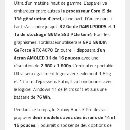
Ultra d’un matériel haut de gamme. L’appareil va
embarquer entre autres
le processeur Core i9 de
13è génération d’Intel
, d’une part. D’autre part, il
faut s’attendre jusqu’à
32 Go de RAM LPDDR5
et
1
To de stockage NVMe SSD PCIe Gen4
. Pour les
graphismes, l’ordinateur utilisera le
GPU NVIDIA
GeForce RTX 4070
. En outre, il disposera d’
un
écran AMOLED 3K de 16 pouces
avec une
résolution de
2 880 x 1 800p
. L’ordinateur portable
Ultra sera également léger avec seulement 1,8 kg
et 17 mm d’épaisseur. Enfin, il va fonctionner avec
le logiciel Windows 11 de Microsoft et aura une
batterie de
76 Wh
.
Pendant ce temps, le Galaxy Book 3 Pro devrait
proposer
deux modèles avec des écrans de 14 et
16 pouces
. Il pourrait disposer de deux options de