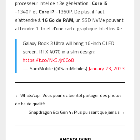
processeur Intel de 13e génération :
Core i5
-1340P et
Core i7
-1360P. De plus, il faut
s’attendre à
16 Go de RAM
, un SSD NVMe pouvant
atteindre 1 To et d’une carte graphique Intel Iris Xe.
Galaxy Book 3 Ultra will bring 16-inch OLED
screen, RTX 4070 in a slim design:
https://t.co/Nk57jr6Co8
— SamMobile (@SamMobiles)
January 23, 2023
←
WhatsApp : Vous pourrez bientôt partager des photos
de haute qualité
Snapdragon 8cx Gen 4 : Plus puissant que jamais
→
ANGEOLIVIER