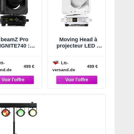
beamZ Pro
Moving Head à
IGNITE740 :
projecteur LED «
jecteur Moving
beamZ Pro
ead avec effet
IGNITE740WH »
tt-
Ltt-
h et zoom, 7 x
avec zoom -
499 €
499 €
and.de
versand.de
0 W - Moving
Moving Head
Head Washer
Washer