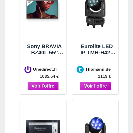
Sony BRAVIA
Eurolite LED
BZ40L 55’’
IP TMH-H420
Écran LED 4K
Beam/Wash/Fl
HDR haute
ow
Onedirect.fr
Thomann.de
performance
1035.54 €
1119 €
avec
technologie
Deep Black
Non-Glare et
affichage 24/7,
parfait pour
une
intégration