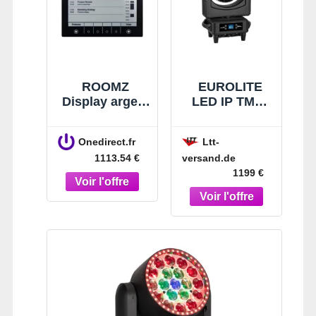
ROOMZ
EUROLITE
Display argent
LED IP TMH-
+ abonnement
H420 Effet
''Room'' 1an
faisceau/lavag
Onedirect.fr
Ltt-
Tablette
e/fleur -
versand.de
1113.54 €
d'affichage
Moving Head
1199 €
sans-fil pour
Washer
connaître à
tout moment
la disponibilité
de vos salles
de réunion.