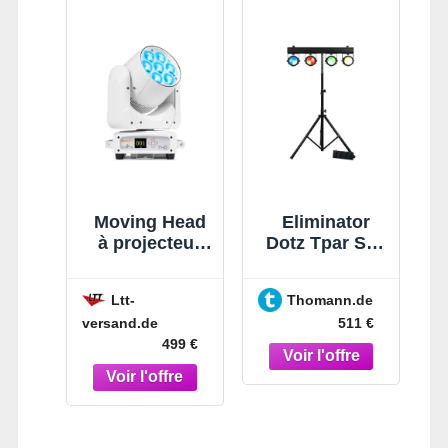
Moving Head
Eliminator
à projecteur
Dotz Tpar Sys
LED « beamZ
Plus
Pro
Ltt-
Thomann.de
IGNITE740WH
versand.de
511 €
» avec zoom -
499 €
Moving Head
Washer