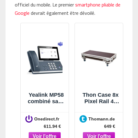
officiel du mobile. Le premier
smartphone pliable de
Google
devrait également être dévoilé.
Yealink MP58
Thon Case 8x
combiné sans
Pixel Rail 40
fil - Version
RGB
Microsoft
Onedirect.fr
Thomann.de
Teams Un
611.94 €
649 €
téléphone de
bureau à la