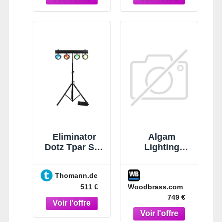
pointe de la
technologie
pour des
échanges en
haute
définition.
Eliminator
Algam
Dotz Tpar Sys
Lighting
Plus
MW740BZ-IP
Thomann.de
Woodbrass.com
511 €
749 €