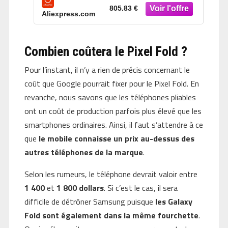
batterie de 4 870 mAh, écran 120
805.83 €
Aliexpress.com
Hz
Combien coûtera le Pixel Fold ?
Pour l’instant, il n’y a rien de précis concernant le
coût que Google pourrait fixer pour le Pixel Fold. En
revanche, nous savons que les téléphones pliables
ont un coût de production parfois plus élevé que les
smartphones ordinaires. Ainsi, il faut s’attendre à ce
que
le mobile connaisse un prix au-dessus des
autres téléphones de la marque
.
Selon les rumeurs, le téléphone devrait valoir entre
1 400
et
1 800 dollars
. Si c’est le cas, il sera
difficile de détrôner Samsung puisque
les Galaxy
Fold sont également dans la même fourchette
.