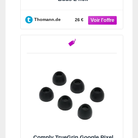
Thomann.de
26 €
Comply TrueGrip Google Pixel