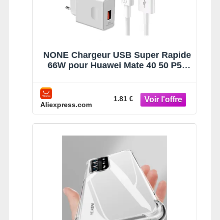
NONE Chargeur USB Super Rapide
66W pour Huawei Mate 40 50 P50
P60 Nova 10 Honor 90 100 X8b
Magic Lite 6 Pro Câble de Charge
USB Type C 6A
1.81 €
Aliexpress.com