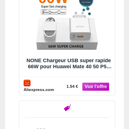
NONE Chargeur USB super rapide
66W pour Huawei Mate 40 50 P50
P60 Nova 10 Honor 90 100 X8b
Magic 4 5 Lite 6 Pro, câble de
charge Type C 6A
1.54 €
Aliexpress.com