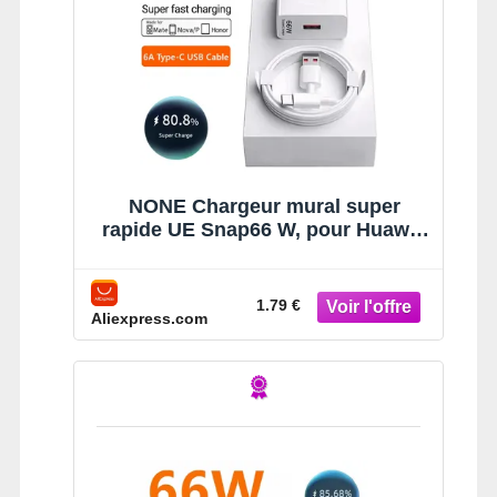
NONE Chargeur mural super
rapide UE Snap66 W, pour Huawei
Mate 40 50 60 P50 Nova 8 9 10
Honor 90 100 X7 X8 X9 Magic,
câble USB type C
1.79 €
Aliexpress.com