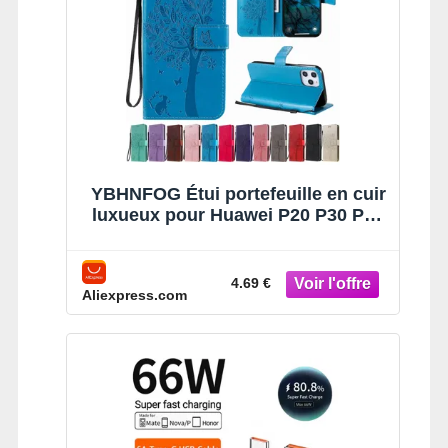
YBHNFOG Étui portefeuille en cuir
luxueux pour Huawei P20 P30 P40
Lite P50 P70 Pro, housse de
téléphone à rabat pour Huawei P
Smart 2019 2021, Coque de sac
4.69 €
Aliexpress.com