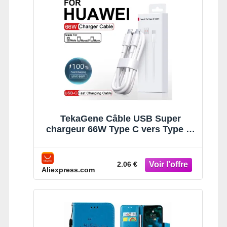
TekaGene Câble USB Super
chargeur 66W Type C vers Type C,
pour Huawei P50 P40 P30 Mate 9
10 Pro Nova 6 5 4 6A, charge
rapide, pour Samsung Xiaomi
2.06 €
Aliexpress.com