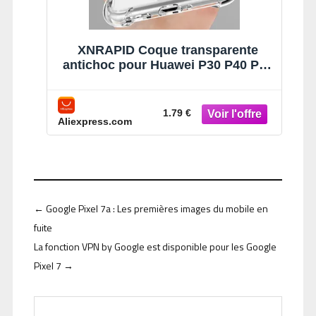
XNRAPID Coque transparente
antichoc pour Huawei P30 P40 P20
P50 Pro Lite Honor 50 60 Pro Mate
10 20 30 Lite P Smart 2019, housse
de téléphone
1.79 €
Aliexpress.com
←
Google Pixel 7a : Les premières images du mobile en
fuite
La fonction VPN by Google est disponible pour les Google
Pixel 7
→