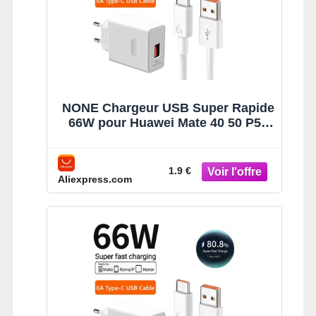
NONE Chargeur USB Super Rapide
66W pour Huawei Mate 40 50 P50
P60 Nova 10 Honor 90 100 X8b
Magic Lite 6 Pro Câble de Charge
USB Type C 6A
1.9 €
Aliexpress.com