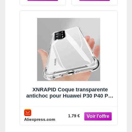
X8b Magic Lite
X8b Magic Lite
6 Pro Câble de
6 Pro Câble de
Charge USB
Charge USB
Type C 6A
Type C 6A
XNRAPID Coque transparente
antichoc pour Huawei P30 P40 P20
P50 Pro Lite Honor 50 60 Pro Mate
10 20 30 Lite P Smart 2019, housse
de téléphone
1.79 €
Aliexpress.com