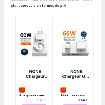
plus
abordable en termes de prix
.
NONE
NONE
Chargeur
Chargeur USB
mural super
super rapide
rapide UE
66W pour
Snap66 W,
Huawei Mate
Aliexpress.com
Aliexpress.com
pour Huawei
40 50 P50 P60
1.79 €
1.54 €
Mate 40 50 60
Nova 10