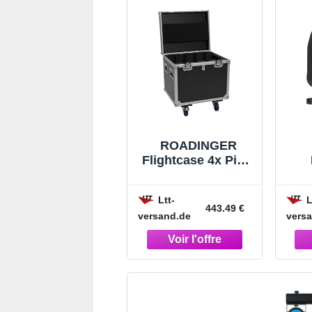
ROADINGER
Flightcase 4x Pixel
Matrix Panel 5x5
pro
RGB/WW avec
H
Ltt-
L
roulettes - Étuis
was
443.49 €
versand.de
vers
pour appareils
4