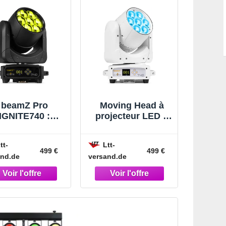
beamZ Pro
Moving Head à
IGNITE740 :
projecteur LED «
jecteur Moving
beamZ Pro
ead avec effet
IGNITE740WH »
tt-
Ltt-
h et zoom, 7 x
avec zoom -
499 €
499 €
and.de
versand.de
0 W - Moving
Moving Head
Head Washer
Washer