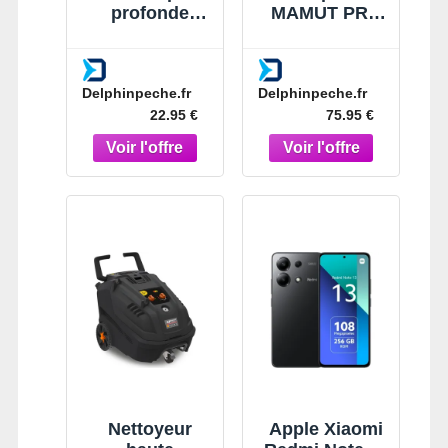
profonde
MAMUT PRO
Delphin
12T DP taille
MAMUT PRO
12000 taille
12T DP
12000
Delphinpeche.fr
Delphinpeche.fr
Aluminium
22.95 €
75.95 €
Nettoyeur
Apple Xiaomi