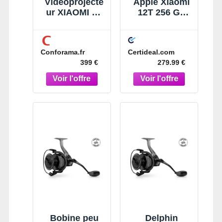
Videoprojecte
Apple Xiaomi
ur XIAOMI L1
12T 256 Go
PRO
Noir
Conforama.fr
Certideal.com
399 €
279.99 €
Bobine peu
Delphin