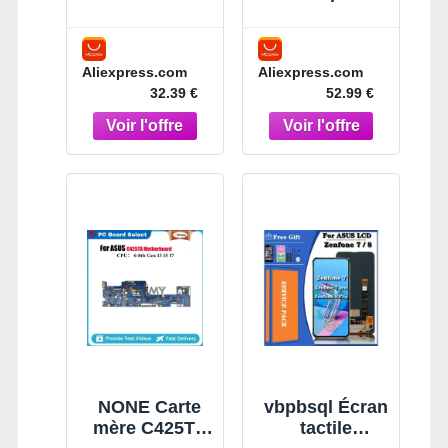
AZERTY
ordinateur
français pour
portable ASUS
ASUS
Chromebook
Aliexpress.com
Aliexpress.com
Zenbook Flip
CM5500FDA
32.39 €
52.99 €
UX462
CM5500F,
UX462DA
avec
UX462FA
processeur R3
UM462
R5 R7, tests
UM462D
100% OK,
UM462DA
expédition
262NCS00
rapide
NONE Carte
vbpbsql Écran
mère C425TA
tactile