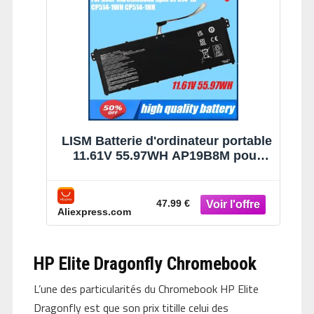
11
045N2A 547H
Chromebook
11
LISM Batterie d'ordinateur portable
11.61V 55.97WH AP19B8M pour
Acer Chromebook Spin ConceptD
3 Pro CN315-72P CP514-1WH
SF313-51N CP514-1HH CP514-1H
47.99 €
Aliexpress.com
HP Elite Dragonfly Chromebook
L’une des particularités du Chromebook HP Elite
Dragonfly est que son prix titille celui des