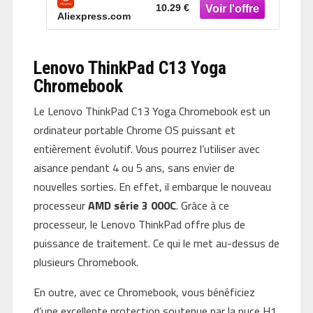
Chromebook 11 G4 G5 EE 14 G3
10.29 €
Aliexpress.com
246 G4 248
Lenovo ThinkPad C13 Yoga
Chromebook
Le Lenovo ThinkPad C13 Yoga Chromebook est un
ordinateur portable Chrome OS puissant et
entièrement évolutif. Vous pourrez l’utiliser avec
aisance pendant 4 ou 5 ans, sans envier de
nouvelles sorties. En effet, il embarque le nouveau
processeur
AMD série 3 000C
. Grâce à ce
processeur, le Lenovo ThinkPad offre plus de
puissance de traitement. Ce qui le met au-dessus de
plusieurs Chromebook.
En outre, avec ce Chromebook, vous bénéficiez
d’une excellente protection soutenue par la puce H1