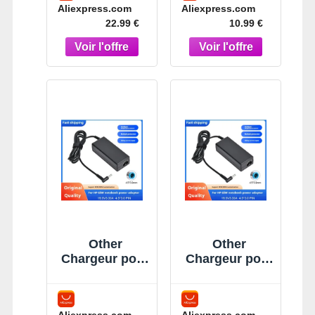
Aliexpress.com
Aliexpress.com
câble tactile
20V 3.25A,
22.99 €
10.99 €
EPM20 LF-
adaptateur
G934P
pour Lenovo
DA300016910
ThinkPad, HP,
Chromebook,
Yoga, Dell,
ASUS, Acer,
adaptateur
d'alimentation
rapide de type
C
Other
Other
Chargeur pour
Chargeur pour
ordinateur
ordinateur
portable,
portable,
adaptateur
adaptateur