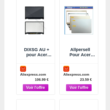
DIXSG AU +
Allpersell
pour Acer
Pour Acer
Chromebook
chromebook
Spin CP713-
CB514-1H
2W N19Q5
N18Q3
Aliexpress.com
Aliexpress.com
écran tactile
ordinateur
106.99 €
23.59 €
LCD + lunette
portable LCD
NE135FBM-
couverture
N41
supérieure
écran coque
arrière cadre
de lunette