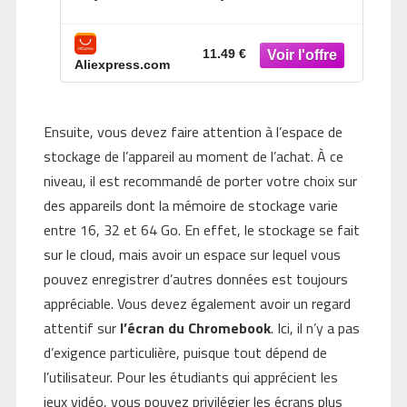
65W 20V 3.25A pour Lenovo
ThinkPad Hp Chromebook Yoga
Huawei Xiaomi ASUS Type C
11.49 €
Aliexpress.com
Ensuite, vous devez faire attention à l’espace de
stockage de l’appareil au moment de l’achat. À ce
niveau, il est recommandé de porter votre choix sur
des appareils dont la mémoire de stockage varie
entre 16, 32 et 64 Go. En effet, le stockage se fait
sur le cloud, mais avoir un espace sur lequel vous
pouvez enregistrer d’autres données est toujours
appréciable. Vous devez également avoir un regard
attentif sur
l’écran du Chromebook
. Ici, il n’y a pas
d’exigence particulière, puisque tout dépend de
l’utilisateur. Pour les étudiants qui apprécient les
jeux vidéo, vous pouvez privilégier les écrans plus