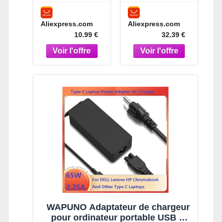
ordinateur
Asus Zenfone
portable 65W
8 ZS590KS
Aliexpress.com
Aliexpress.com
20V 3.25A,
écran
10.99 €
32.39 €
adaptateur
d'affichage
pour Lenovo
LCD +
ThinkPad, HP,
numériseur
Chromebook,
d'écran tactile
Yoga, Dell,
pour Zenfone8
ASUS, Acer,
Flip ZS672KS
adaptateur
cadre LCD
d'alimentation
rapide de type
C
WAPUNO Adaptateur de chargeur
pour ordinateur portable USB C