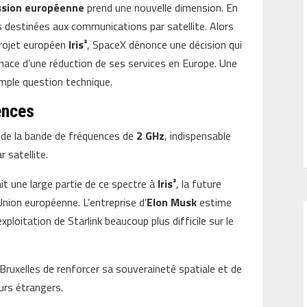
sion européenne
prend une nouvelle dimension. En
es destinées aux communications par satellite. Alors
projet européen
Iris²
, SpaceX dénonce une décision qui
enace d’une réduction de ses services en Europe. Une
mple question technique.
ences
n de la bande de fréquences de
2 GHz
, indispensable
 satellite.
ait une large partie de ce spectre à
Iris²
, la future
Union européenne. L’entreprise d’
Elon Musk
estime
ploitation de Starlink beaucoup plus difficile sur le
 Bruxelles de renforcer sa souveraineté spatiale et de
urs étrangers.