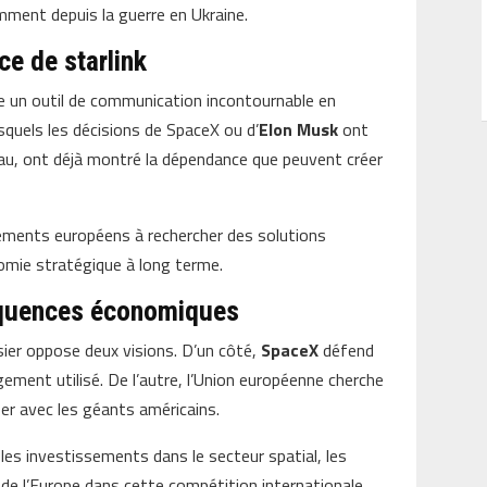
mment depuis la guerre en Ukraine.
ce de starlink
 un outil de communication incontournable en
squels les décisions de SpaceX ou d’
Elon Musk
ont
eau, ont déjà montré la dépendance que peuvent créer
ements européens à rechercher des solutions
omie stratégique à long terme.
équences économiques
ier oppose deux visions. D’un côté,
SpaceX
défend
gement utilisé. De l’autre, l’Union européenne cherche
liser avec les géants américains.
 les investissements dans le secteur spatial, les
e de l’Europe dans cette compétition internationale.