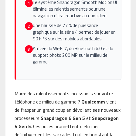
Le système Snapdragon Smooth Motion UI
1
élimine les ralentissements pour une
navigation ultra-réactive au quotidien.
Une hausse de 77 % de puissance
2
graphique sur la série 4 permet de jouer en
90 FPS sur des mobiles abordables.
Arrivée du Wi-Fi 7, du Bluetooth 6.0 et du
3
support photo 200 MP sur le milieu de
gamme.
Marre des ralentissements incessants sur votre
téléphone de milieu de gamme ?
Qualcomm
vient
de frapper un grand coup en dévoilant ses nouveaux
processeurs
Snapdragon 6 Gen 5
et
Snapdragon
4 Gen 5
. Ces puces promettent d’éliminer
définitivement les saccades tout en boostant la