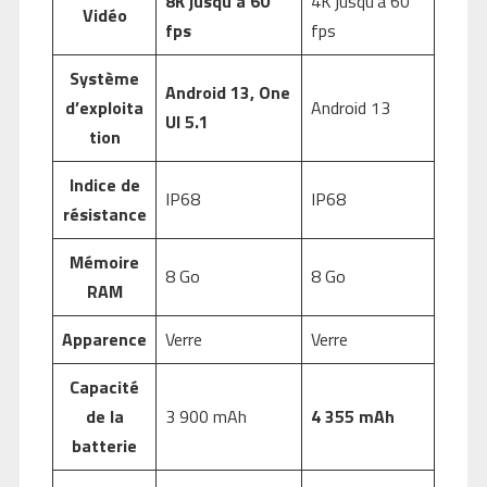
8K jusqu’à 60
4K jusqu’à 60
Vidéo
fps
fps
Système
Android 13, One
d’exploita
Android 13
UI 5.1
tion
Indice de
IP68
IP68
résistance
Mémoire
8 Go
8 Go
RAM
Apparence
Verre
Verre
Capacité
de la
3 900 mAh
4 355 mAh
batterie