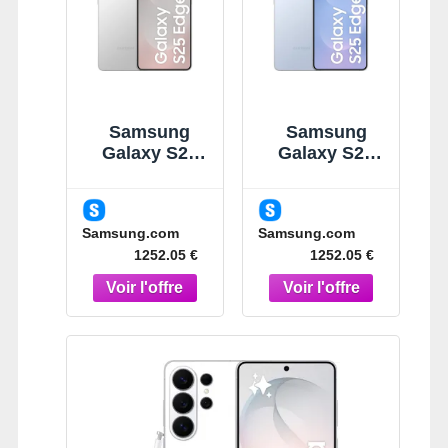
Samsung
Samsung
Galaxy S25
Galaxy S25
Edge Argent
Edge Bleu
Titane 256 Go
Clair Titane
Smartphone
256 Go
Samsung.com
Samsung.com
IA Argent
Smartphone
1252.05 €
1252.05 €
Titane
IA Bleu Clair
Titane