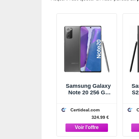
Samsung Galaxy
Sa
Note 20 256 Go
S2
Gris
Certideal.com
C
324.99 €