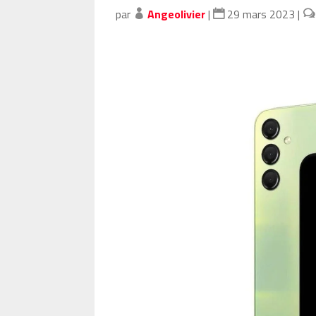
par
Angeolivier
|
29 mars 2023
|