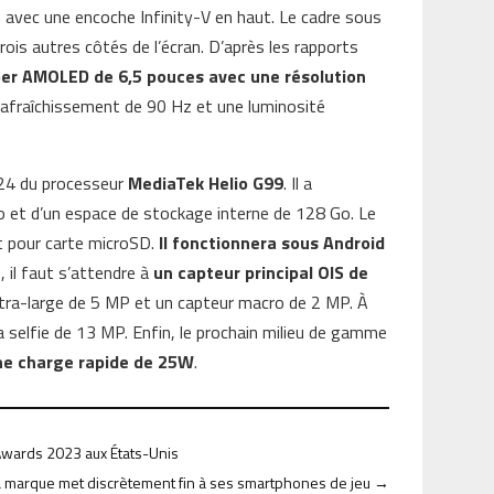
n avec une encoche Infinity-V en haut. Le cadre sous
trois autres côtés de l’écran. D’après les rapports
per AMOLED de 6,5 pouces avec une résolution
rafraîchissement de 90 Hz et une luminosité
A24 du processeur
MediaTek Helio G99
. Il a
 et d’un espace de stockage interne de 128 Go. Le
t pour carte microSD.
Il fonctionnera sous Android
, il faut s’attendre à
un capteur principal OIS de
 ultra-large de 5 MP et un capteur macro de 2 MP. À
a selfie de 13 MP. Enfin, le prochain milieu de gamme
ne charge rapide de 25W
.
Awards 2023 aux États-Unis
a marque met discrètement fin à ses smartphones de jeu
→