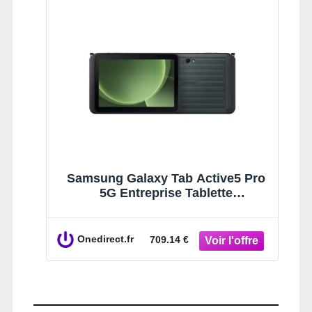
Samsung Galaxy Tab Active5 Pro
5G Entreprise Tablette
professionnelle durcie de 10,1
pouces avec 5G, Wifi 6E,
certification IP68, double batterie
Onedirect.fr
709.14 €