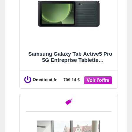
Samsung Galaxy Tab Active5 Pro
5G Entreprise Tablette
professionnelle durcie de 10,1
pouces avec 5G, Wifi 6E,
certification IP68, double batterie
Onedirect.fr
709.14 €