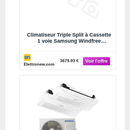
Climatiseur Triple Split à Cassette
1 voie Samsung Windfree
2.6+2.6+3.5kW
9000+9000+12000BTU
3679.93 €
Elettronew.com