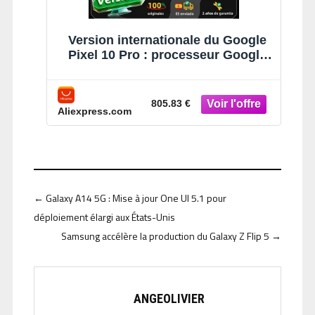
Version internationale du Google
Pixel 10 Pro : processeur Google
Tensor G5, triple appareil photo
arrière Pro de 50 Mpx, IA Gemini,
batterie de 4 870 mAh, écran 120
805.83 €
Aliexpress.com
Hz
←
Galaxy A14 5G : Mise à jour One UI 5.1 pour
déploiement élargi aux États-Unis
Samsung accélère la production du Galaxy Z Flip 5
→
ANGEOLIVIER