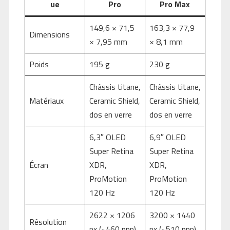
ue
Pro
Pro Max
149,6 × 71,5
163,3 × 77,9
Dimensions
× 7,95 mm
× 8,1 mm
Poids
195 g
230 g
Châssis titane,
Châssis titane,
Matériaux
Ceramic Shield,
Ceramic Shield,
dos en verre
dos en verre
6,3″ OLED
6,9″ OLED
Super Retina
Super Retina
Écran
XDR,
XDR,
ProMotion
ProMotion
120 Hz
120 Hz
2622 × 1206
3200 × 1440
Résolution
px (~460 ppp)
px (~510 ppp)