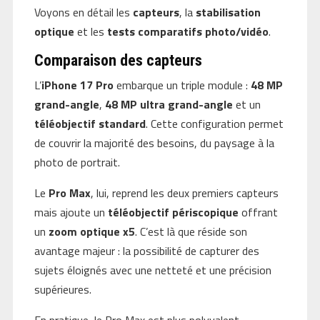
Voyons en détail les
capteurs
, la
stabilisation
optique
et les
tests comparatifs photo/vidéo
.
Comparaison des capteurs
L’
iPhone 17 Pro
embarque un triple module :
48 MP
grand-angle
,
48 MP ultra grand-angle
et un
téléobjectif standard
. Cette configuration permet
de couvrir la majorité des besoins, du paysage à la
photo de portrait.
Le
Pro Max
, lui, reprend les deux premiers capteurs
mais ajoute un
téléobjectif périscopique
offrant
un
zoom optique x5
. C’est là que réside son
avantage majeur : la possibilité de capturer des
sujets éloignés avec une netteté et une précision
supérieures.
En pratique, le Pro Max est plus polyvalent,