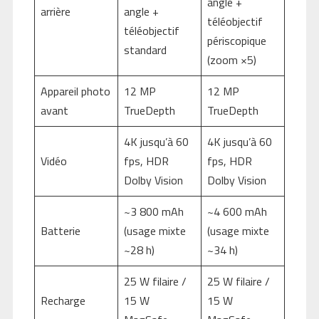
angle +
arrière
angle +
téléobjectif
téléobjectif
périscopique
standard
(zoom ×5)
Appareil photo
12 MP
12 MP
avant
TrueDepth
TrueDepth
4K jusqu’à 60
4K jusqu’à 60
Vidéo
fps, HDR
fps, HDR
Dolby Vision
Dolby Vision
~3 800 mAh
~4 600 mAh
Batterie
(usage mixte
(usage mixte
~28 h)
~34 h)
25 W filaire /
25 W filaire /
Recharge
15 W
15 W