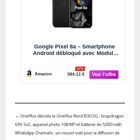
Google Pixel 8a – Smartphone
Android débloqué avec Module
Photo Pixel avancé, Une journée
complète d'autonomie et Une
-37%
sécurité Robuste – Noir
Amazon
384.11 €
Volcanique, 256GB
←
OnePlus dévoile le OnePlus Nord N30 5G : Snapdragon
695 SoC, appareil photo 108 MP et batterie de 5000 mAh
WhatsApp Channels : un nouvel outil pour la diffusion de