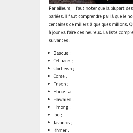
Par ailleurs, il faut noter que la plupart 
parlées. Il faut comprendre par là que le n
centaines de milliers à quelques millions. 
à jour va faire des heureux. La liste comp
suivantes :
Basque ;
Cebuano ;
Chichewa ;
Corse ;
Frison ;
Haoussa ;
Hawaïen ;
Hmong ;
Ibo ;
Javanais ;
Khmer ;