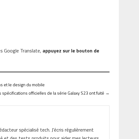
ns Google Translate,
appuyez sur le bouton de
s et le design du mobile
s spécifications officielles de la série Galaxy S23 ont fuité
→
rédacteur spécialisé tech. J'écris régulièrement
ité et des tests produits pour aider mes lecteurs