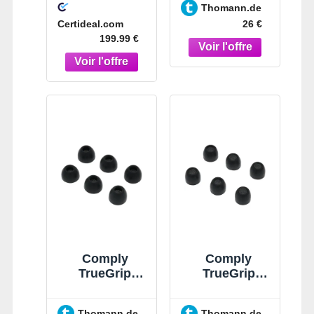
Thomann.de
Certideal.com
26 €
199.99 €
Comply
Comply
TrueGrip
TrueGrip
Google Pixel
Google Pixel
Buds M Noir
Buds S Noir
Thomann.de
Thomann.de