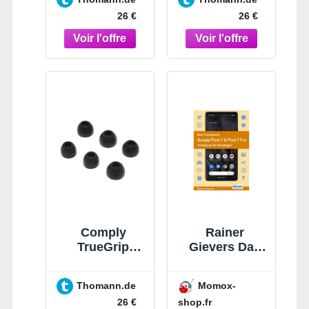
26 €
26 €
Comply
Rainer
TrueGrip
Gievers Das
Google Pixel
Praxisbuch
Buds Mix Noir
Google Pixel 7
Thomann.de
Momox-
& Pixel 7 Pro -
shop.fr
26 €
Anleitung Für