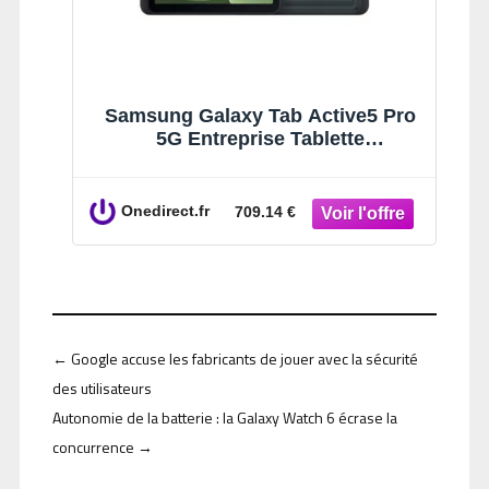
Samsung Galaxy Tab Active5 Pro
5G Entreprise Tablette
professionnelle durcie de 10,1
pouces avec 5G, Wifi 6E,
certification IP68, double batterie
Onedirect.fr
709.14 €
←
Google accuse les fabricants de jouer avec la sécurité
des utilisateurs
Autonomie de la batterie : la Galaxy Watch 6 écrase la
concurrence
→