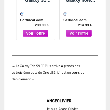
Galaxy S10
Galaxy note 8
Plus 128 Go
64 Go Noir
Blanc
Certideal.com
Certideal.com
239.99 €
214.99 €
←
La Galaxy Tab S9 FE Plus arrive à grands pas
Le troisième beta de One UI 5.1.1 est en cours de
déploiement
→
ANGEOLIVIER
Je suis Ange Olivier,