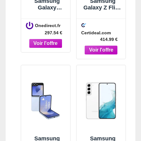
Samsung
Samsung
Galaxy
Galaxy Z Flip6
XCover 7
256 Go Bleu
Smartphone
Onedirect.fr
5G puissant et
Certideal.com
297.54 €
robuste avec
414.99 €
stockage
extensible qui
répond à tous
vos besoins !
Samsung
Samsung