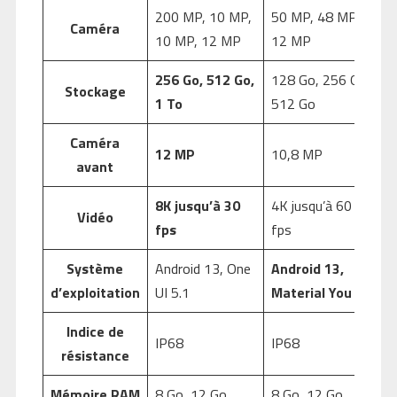
200 MP, 10 MP,
50 MP, 48 MP,
Caméra
10 MP, 12 MP
12 MP
256 Go, 512 Go,
128 Go, 256 Go,
Stockage
1 To
512 Go
Caméra
12 MP
10,8 MP
avant
8K jusqu’à 30
4K jusqu’à 60
Vidéo
fps
fps
Système
Android 13, One
Android 13,
d’exploitation
UI 5.1
Material You
Indice de
IP68
IP68
résistance
Mémoire RAM
8 Go, 12 Go
8 Go, 12 Go