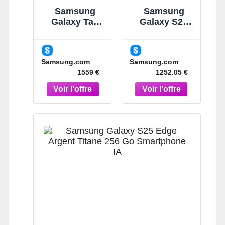
Samsung
Samsung
Galaxy Tab
Galaxy S25
S11 Ultra Gris
Edge Bleu
14,6" 512 Go
Clair Titane
Wi-Fi Tablette
256 Go
Samsung.com
Samsung.com
Gris
Smartphone
1559 €
1252.05 €
IA Bleu Clair
Titane