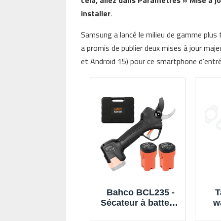
cela, allez dans Paramètres » Mise à jo
installer
.
Samsung a lancé le milieu de gamme plus
a promis de publier deux mises à jour maj
et Android 15) pour ce smartphone d’ent
Bahco BCL235 -
T
Sécateur à batterie
w
- 2x 14.4V 2,5 Ah -