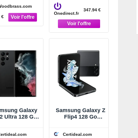
Walnut
14 prêt à affronter
Woodbrass.com
tous les
347.94 €
Onedirect.fr
environnements
 €
extrêmes !
msung Galaxy
Samsung Galaxy Z
2 Ultra 128 Go
Flip4 128 Go
Noir
Graphite
ertideal.com
Certideal.com