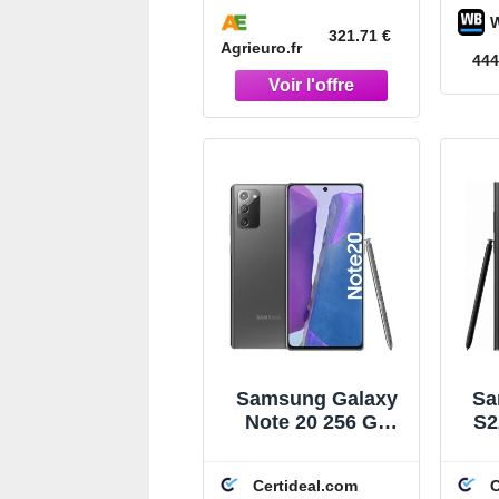
Diamètre de coupe
35 mm
321.71 €
Agrieuro.fr
444
Samsung Galaxy
Sa
Note 20 256 Go
S2
Gris
Certideal.com
C