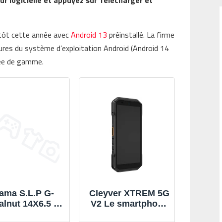
ur logicielle et appuyez sur Télécharger et
 tôt cette année avec
Android 13
préinstallé. La firme
eures du système d’exploitation Android (Android 14
rée de gamme.
ama S.L.P G-
Cleyver XTREM 5G
alnut 14X6.5 -
V2 Le smartphone
Matte Black
5G avec Android