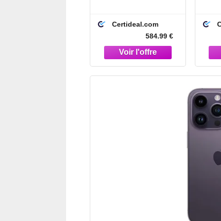
Reconditionné -
Re
Parfait état - Noir
Certideal.com
C
Sidéral
584.99 €