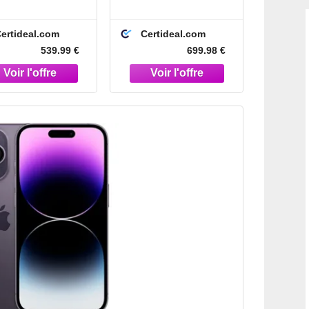
conditionné -
Reconditionné -
Correct - Or
Premium - Violet
ertideal.com
Certideal.com
intense
539.99 €
699.98 €