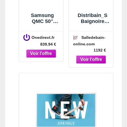
Samsung
Distribain_S
QMC 50''
Baignoire
Écran
balnéo
professionnel
rectangulaire
Onedirect.fr
Salledebain-
4K avec
London S 22
online.com
839.94 €
design ultra-
jets Whirlpool
1192 €
fin et bords
uniformes,
parfait pour
l'affichage
intérieur en
24/7.