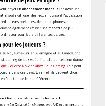
eforme de jeux en ligne ?
ivent payer un
abonnement mensuel
et avoir une
ent ensuite diffuser des jeux en utilisant l’application
es ordinateurs portables, des smartphones, des
 peuvent également utiliser une manette de jeu
r ordinateur pour leurs différentes parties.
n pour les joueurs ?
eurs au Royaume-Uni, en Allemagne et au Canada ont
treaming de jeux vidéo. Par ailleurs, cela leur donne
els que GeForce Now et Xbox Cloud Gaming
. Cela peut
joueurs dans ces pays. En effet, ils peuvent choisir
 en fonction de leurs préférences.
 du 7 Pro pour améliorer les photos de nuit
othing Ear (2) lancé à 159 euros avec ANC et plus encore
→