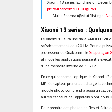
Xiaomi 13 series launching on Decembe
pic.twitter.com/LLGKOgEtv1
— Mukul Sharma (@stufflistings)
Nov
Xiaomi 13 series : Quelques
Le Xiaomi 13 aura une dalle
AMOLED 2K de
rafraîchissement de 120 Hz. Pour la puiss
processeur de Qualcomm, le
Snapdragon 
afin que les applications puissent s’exéc
d’une mémoire interne de 256 Go.
En ce qui concerne l’optique, le Xiaomi 13
MP
. Ce capteur prendra en charge la techno
module photo comprendra aussi un capteur
autres capteurs de l’appareils n’ont pous l
Pour prendre des photos selfies et faire d