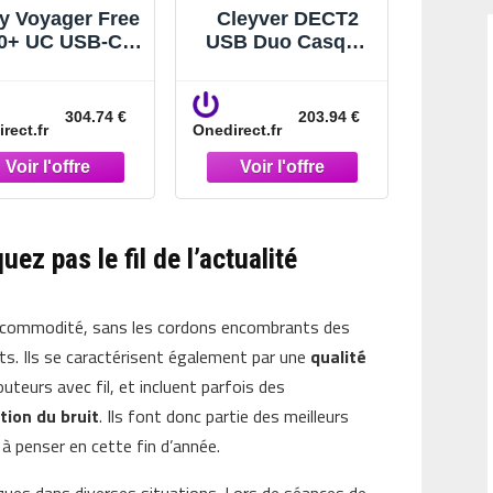
y Voyager Free
Cleyver DECT2
0+ UC USB-C
USB Duo Casque
oir Écouteurs
sans fil deux
ns-fil nouvelle
écouteurs pour
nération avec
téléphone fixe et
304.74 €
203.94 €
rect.fr
Onedirect.fr
 à écran tactile,
PC
onçus pour le
ravail et la vie
quotidienne.
ez pas le fil de l’actualité
t commodité, sans les cordons encombrants des
ts. Ils se caractérisent également par une
qualité
uteurs avec fil, et incluent parfois des
tion du bruit
. Ils font donc partie des meilleurs
à penser en cette fin d’année.
ques dans diverses situations. Lors de séances de