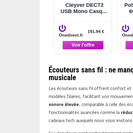
Cleyver DECT2
Pol
USB Mono Casque
6
sans fil un
n
écouteur pour
sa
téléphone fixe et
gé
191.94 €
Onedirect.fr
Onedi
PC
étui
c
t
Écouteurs sans fil : ne manqu
musicale
Les écouteurs sans fil offrent confort e
modèles filaires, facilitant vos mouvemen
sonore élevée
, comparable à celle des éco
fonctionnalités avancées comme la
réduc
cadeaux tech auxquels nous vous invitons 
Ces écouteurs sont particulièrement prati