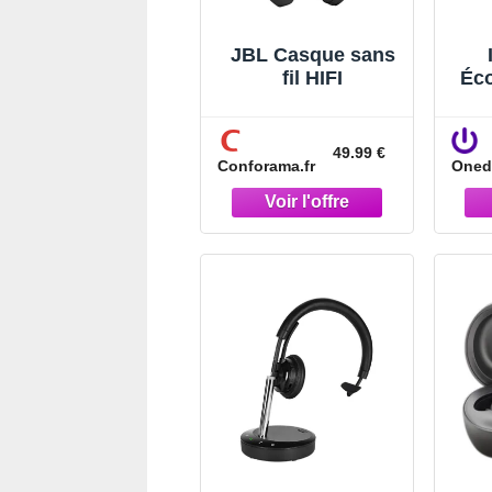
JBL Casque sans
fil HIFI
Éco
Éco
p
av
49.99 €
Conforama.fr
Onedi
mi
et 