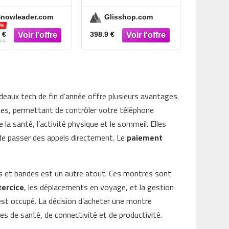
nen/Indigo en
nowleader.com
Glisshop.com
itane – Beige
3%
 €
398.9 €
9 €
aux tech de fin d’année offre plusieurs avantages.
ques, permettant de contrôler votre téléphone
e la santé, l’activité physique et le sommeil. Elles
de passer des appels directement. Le
paiement
es et bandes est un autre atout. Ces montres sont
exercice
, les déplacements en voyage, et la gestion
 est occupé. La décision d’acheter une montre
 de santé, de connectivité et de productivité.