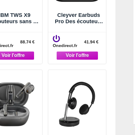
IBM TWS X9
Cleyver Earbuds
uteurs sans fil
Pro Des écouteurs
uteurs sans fil
sans-fil
rofessionnels
intelligents pour
ec ANC, triple
allier liberté et
88.74 €
41.94 €
rect.fr
Onedirect.fr
crophone ENC
flexibilité lors de
intégration avec
vos
ThinkPad X9,
communications.
parfaits pour