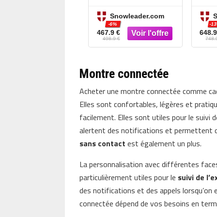
42mm Black en
Li
Snowleader.com
S
Titane – Noir
T
-6%
-1
467.9 €
648.9
498.9 €
748.
Montre connectée
Acheter une montre connectée comme cade
Elles sont confortables, légères et prati
facilement. Elles sont utiles pour le suivi d
alertent des notifications et permettent 
sans contact
est également un plus.
La personnalisation avec différentes fac
particulièrement utiles pour le
suivi de l’
des notifications et des appels lorsqu’on
connectée dépend de vos besoins en termes