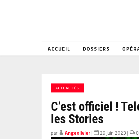
ACCUEIL
DOSSIERS
OPÉR
ACTUALITÉS
C’est officiel ! T
les Stories
par
Angeolivier
|
29 juin 2023
|
0