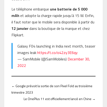
Le téléphone embarque
une batterie de 5 000
mAh
et adopte la charge rapide jusqu’à 15 W. Enfin,
il faut noter que le mobile sera disponible à partir du
12 janvier
dans la boutique de la marque et chez
Flipkart.
Galaxy F04 launching in India next month, teaser
images leak
https://t.co/o42zy3E6qy
— SamMobile (@SamMobiles)
December 30,
2022
←
Google prévoit la sortie de son Pixel Fold au troisième
trimestre 2023
Le OnePlus 11 est officiellement lancé en Chine
→