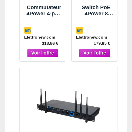
Commutateur
Switch PoE
4Power 4-port
4Power 8
10/100/1000BA
ports
SE-T + 2
10/100/1000
100/1G/2.5GB
+2UP+2SFP
Elettronew.com
Elettronew.com
ASE-X SFP
4N-G08P2T2F
318.86 €
179.85 €
IGS-620TF