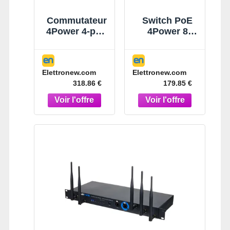
Commutateur
Switch PoE
4Power 4-port
4Power 8
10/100/1000BA
ports
SE-T + 2
10/100/1000
100/1G/2.5GB
+2UP+2SFP
Elettronew.com
Elettronew.com
ASE-X SFP
4N-G08P2T2F
318.86 €
179.85 €
IGS-620TF