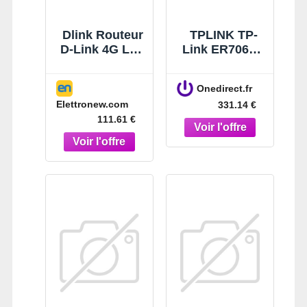
Dlink Routeur
TPLINK TP-
D-Link 4G LTE
Link ER706W-
4LAN+1WAN
4G Profitez
G403
d'une
Onedirect.fr
connectivité
Elettronew.com
331.14 €
solide et
111.61 €
rapide partout
où vous êtes.