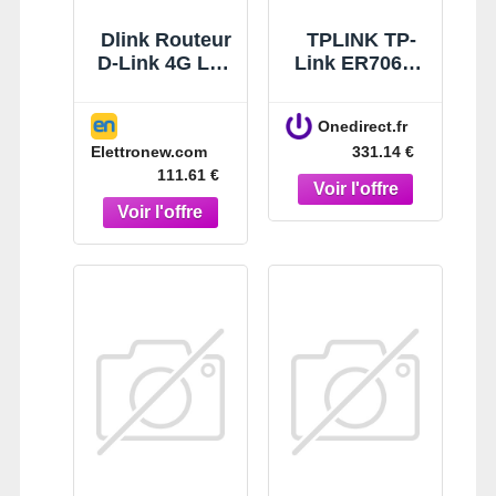
Dlink Routeur
TPLINK TP-
D-Link 4G LTE
Link ER706W-
4LAN+1WAN
4G Profitez
G403
d'une
Onedirect.fr
connectivité
Elettronew.com
331.14 €
solide et
111.61 €
rapide partout
où vous êtes.