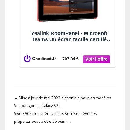
Yealink RoomPanel - Microsoft
Teams Un écran tactile certifié
Microsoft Teams pour gérer
efficacement vos salles de
réunion.
Onedirect.fr
707.94 €
←
Mise à jour de mai 2023 disponible pour les modèles
Snapdragon du Galaxy S22
Vivo X90S : les spécifications secrètes révélées,
préparez-vous à être éblouis !
→