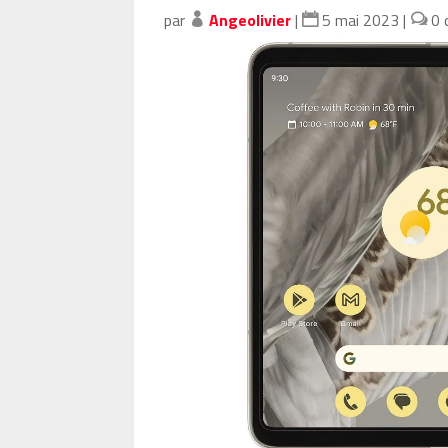
par
Angeolivier
|
5 mai 2023
|
0 