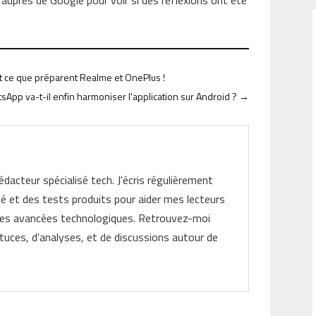
auprès de Google pour voir si des réflexions ont été
 ce que préparent Realme et OnePlus !
sApp va-t-il enfin harmoniser l'application sur Android ?
→
rédacteur spécialisé tech. J'écris régulièrement
ité et des tests produits pour aider mes lecteurs
les avancées technologiques. Retrouvez-moi
tuces, d'analyses, et de discussions autour de