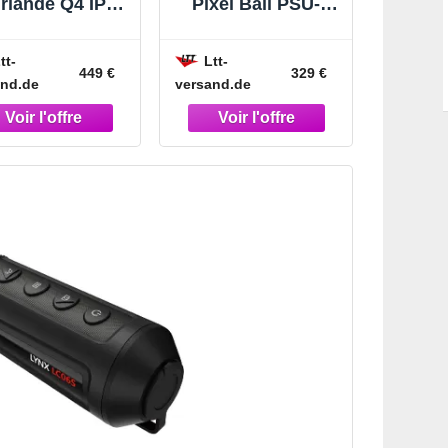
rlande Q4 IP65
Pixel Ball PSU-5
pixels, 15 m 20
ArtNet/DMX MK2 -
pixels, 15 m -
Guirlandes
tt-
Ltt-
Guirlandes
lumineuses
449 €
329 €
and.de
versand.de
lumineuses