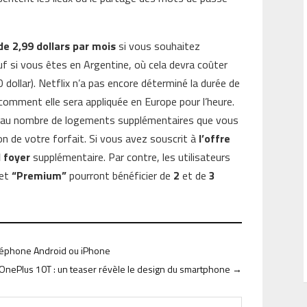
de
2,99 dollars par mois
si vous souhaitez
uf si vous êtes en Argentine, où cela devra coûter
 dollar). Netflix n’a pas encore déterminé la durée de
omment elle sera appliquée en Europe pour l’heure.
tes au nombre de logements supplémentaires que vous
on de votre forfait. Si vous avez souscrit à
l’offre
l foyer
supplémentaire. Par contre, les utilisateurs
 et
“Premium”
pourront bénéficier de
2
et de
3
éléphone Android ou iPhone
OnePlus 10T : un teaser révèle le design du smartphone
→