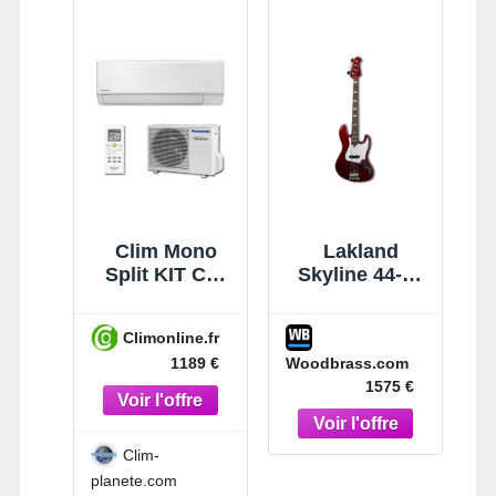
Clim Mono
Lakland
Split KIT CS-
Skyline 44-60
BZ50ZKE
Custom 4
Panasonic
Candy Apple
Climonline.fr
Red RW
Woodbrass.com
1189 €
1575 €
Clim-
planete.com