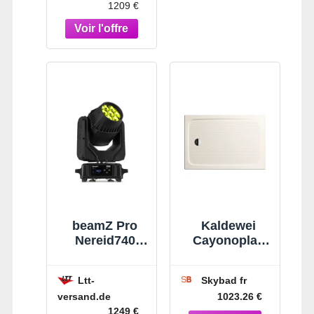
1209 €
beamZ Pro
Kaldewei
Nereid740
Cayonoplan
Moving Head
douche
LED pour
match0
Ltt-
Skybad fr
extérieur avec
370147943231
versand.de
1023.26 €
zoom et effet
70x170x2.5cm,
1249 €
œil de guêpe -
avec support,