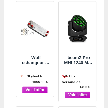
Wolf
beamZ Pro
échangeur de
MHL1240 Mov
chaleur set 40
Head Zoom
plaques
12x40W -
Skybad fr
Ltt-
2982330 pour
Moving Head
versand.de
1055.11 €
CAT-xx-HT-
Washer
1495 €
Ultra