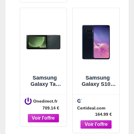
vos besoins !
Samsung
Samsung
Galaxy Tab
Galaxy S10e
Active5 Pro
128 Go Noir
5G Entreprise
Onedirect.fr
Tablette
Certideal.com
709.14 €
professionnell
164.99 €
e durcie de
10,1 pouces
avec 5G, Wifi