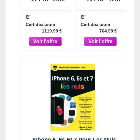
Go -
Go -
Reconditionné
Reconditionné
- Premium -
- Très Bon
Certideal.com
Certideal.com
Orange
État - Titane
1119.99 €
764.99 €
cosmique
Sable
Iphone 6, 6s Et 7 Pour Les Nuls