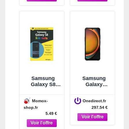
Samsung
Samsung
Galaxy S8
Galaxy
Pour Les Nuls
XCover 7
Smartphone
Momox-
Onedirect.fr
5G puissant et
shop.fr
297.54 €
robuste avec
5.49 €
stockage
extensible qui
répond à tous