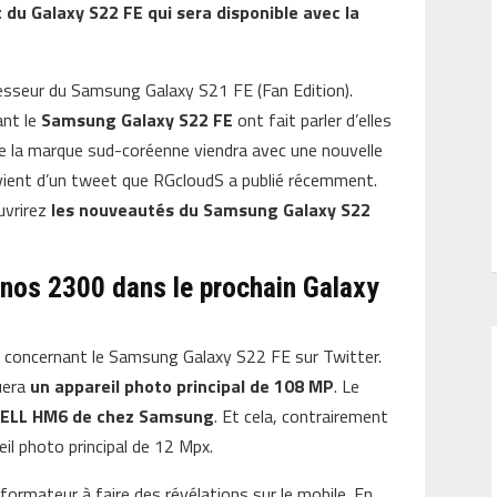
du Galaxy S22 FE qui sera disponible avec la
cesseur du Samsung Galaxy S21 FE (Fan Edition).
ant le
Samsung Galaxy S22 FE
ont fait parler d’elles
 de la marque sud-coréenne viendra avec une nouvelle
 vient d’un tweet que RGcloudS a publié récemment.
uvrirez
les nouveautés du Samsung Galaxy S22
nos 2300 dans le prochain Galaxy
n concernant le Samsung Galaxy S22 FE sur Twitter.
uera
un appareil photo principal de 108 MP
. Le
CELL HM6 de chez Samsung
. Et cela, contrairement
eil photo principal de 12 Mpx.
informateur à faire des révélations sur le mobile. En