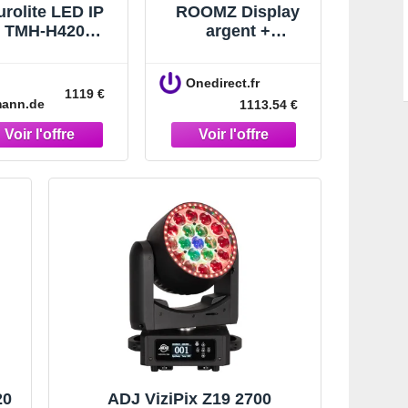
urolite LED IP
ROOMZ Display
TMH-H420
argent +
am/Wash/Flow
abonnement
''Room'' 1an
Onedirect.fr
Tablette
1119 €
ann.de
1113.54 €
d'affichage sans-fil
pour connaître à
tout moment la
disponibilité de
vos salles de
réunion.
20
ADJ ViziPix Z19 2700