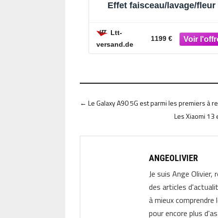
Effet faisceau/lavage/fleur 
Moving Head Washer
Ltt-
1199 €
versand.de
←
Le Galaxy A90 5G est parmi les premiers à r
Les Xiaomi 13 
ANGEOLIVIER
Je suis Ange Olivier, 
des articles d'actual
à mieux comprendre 
pour encore plus d'as