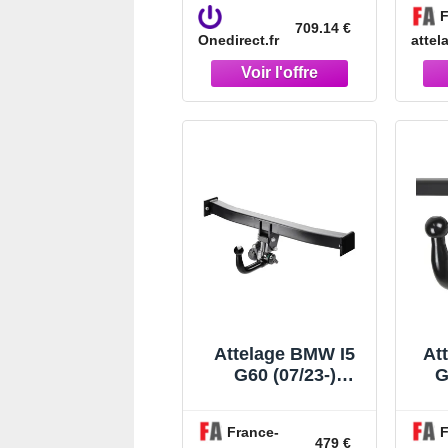
Tablette
0
F
professionnelle
fai
709.14 €
Onedirect.fr
attel
durcie de 10,1
7 b
pouces avec 5G,
Wifi 6E,
certification IP68,
double batterie
Attelage BMW I5
At
G60 (07/23-)
G
RDSOV
P
France-
F
479 €