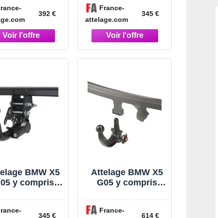
3/23) RDSOV +
03/23) RDSOV
rance-
France-
sceau universel
392 €
345 €
age.com
attelage.com
roches + boitier
électronique
telage BMW X5
Attelage BMW X5
05 y compris
G05 y compris
ack M (04/23-)
Pack M et X5M
RDSOV
(08/18-03/23)
rance-
France-
RDSOV
345 €
614 €