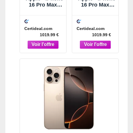
16 Pro Max -
16 Pro Max -
256 Go -
256 Go -
Reconditionné
Reconditionné
- Premium -
- Premium -
Certideal.com
Certideal.com
Titane blanc
Titane noir
1019.99 €
1019.99 €