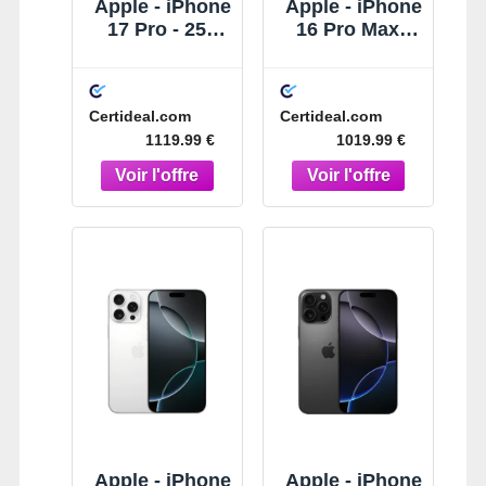
Apple - iPhone
Apple - iPhone
17 Pro - 256
16 Pro Max -
Go -
256 Go -
Reconditionné
Reconditionné
- Premium -
- Premium -
Certideal.com
Certideal.com
Orange
Titane naturel
1119.99 €
1019.99 €
cosmique
Apple - iPhone
Apple - iPhone